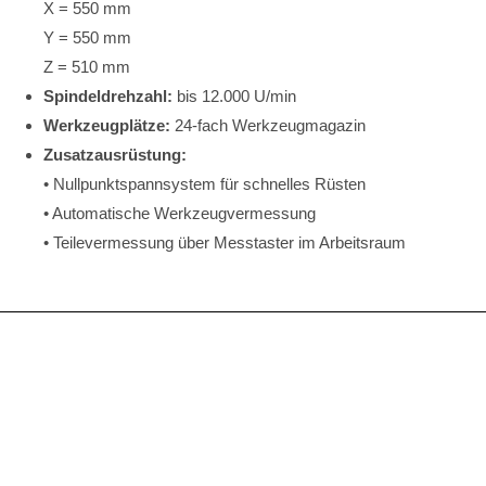
X = 550 mm
Y = 550 mm
Z = 510 mm
Spindeldrehzahl:
bis 12.000 U/min
Werkzeugplätze:
24-fach Werkzeugmagazin
Zusatzausrüstung:
• Nullpunktspannsystem für schnelles Rüsten
• Automatische Werkzeugvermessung
• Teilevermessung über Messtaster im Arbeitsraum
Werkstoffe
Wir bearbeiten sämtliche zerspanbare Materialien, darunter:
Aluminium, Stahl, Edelstahl
Kupfer, Messing, Titan